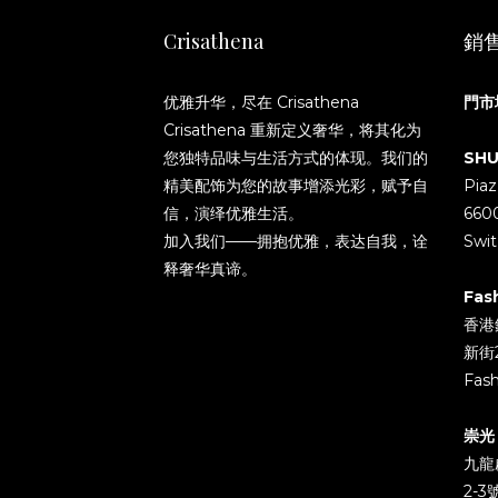
Crisathena
銷
优雅升华，尽在 Crisathena
門市
Crisathena 重新定义奢华，将其化为
您独特品味与生活方式的体现。我们的
SHU
精美配饰为您的故事增添光彩，赋予自
Piaz
信，演绎优雅生活。
660
加入我们——拥抱优雅，表达自我，诠
Swit
释奢华真谛。
Fas
香港
新街
Fash
崇光 l
九龍
2-3