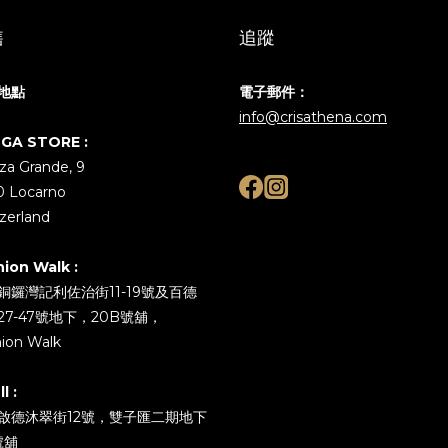
售
追蹤
地點
電子郵件：
info@crisathena.com
GA STORE :
za Grande, 9
0 Locarno
zerland
hion Walk :
銅鑼灣記利佐治街11-19號及百德
27-47號地下，20B號舖，
ion Walk
l :
啟德沐翠街12號，雙子匯二期地下
號舖