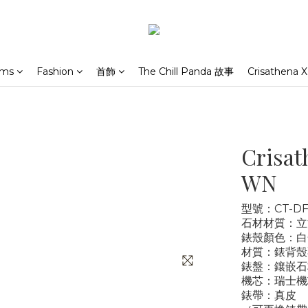
rms
Fashion
首飾
The Chill Panda 故事
Crisathena X
Crisat
WN
型號：CT-DF
石材材質：立
錶殼顏色：白
材質：錶背殼
錶盤：鑲嵌石
機芯：瑞士機芯
錶帶：真皮