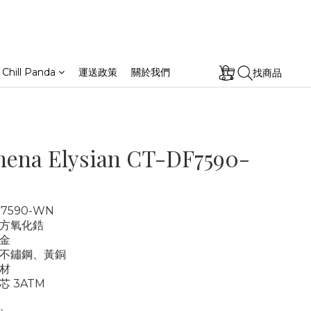
 Chill Panda
運送政策
關於我們
找商品
hena Elysian CT-DF7590-
7590-WN
方氧化鋯
金
不鏽鋼、黃銅
材
 3ATM