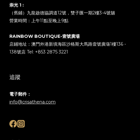
崇光 1 :
（舊鋪）九龍啟德協調道12號，雙子匯一期2樓3-4號舖
營業時間：上午11點至晚上9點
RAINBOW BOUTIQUE-壹號廣場
店鋪地址：澳門外港新填海區沙格斯大馬路壹號廣塲1樓136 -
138號店 Tel: +853 2875 3221
追蹤
電子郵件：
info@crisathena.com